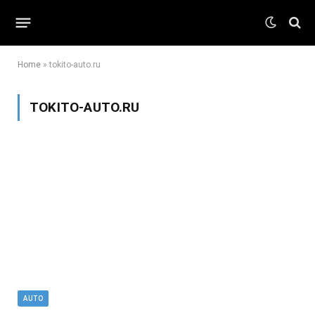
Home
»
tokito-auto.ru
TOKITO-AUTO.RU
AUTO